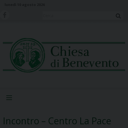
S
lunedì 10 agosto 2026
k
i
Cerca
p
t
o
c
o
n
t
e
n
t
Menu
Incontro – Centro La Pace