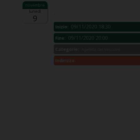
Descrizione:
lunedì
.
9
09/11/2020 18:30
Inizio:
09/11/2020 20:00
Fine:
Categorie:
Agenda del Vescovo
Indirizzo: