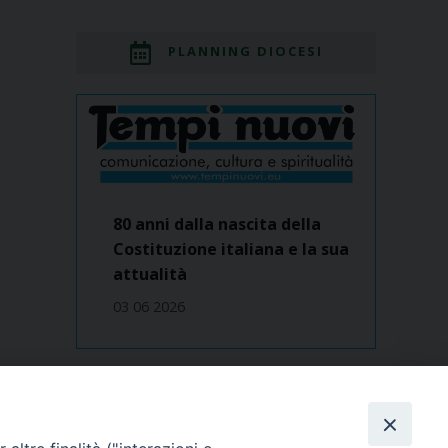
PLANNING DIOCESI
80 anni dalla nascita della
Costituzione italiana e la sua
attualità
03 06 2026
Dove siamo
contatti