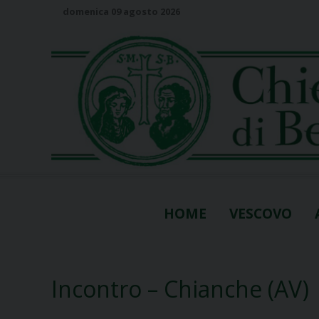
S
domenica 09 agosto 2026
k
i
p
t
o
c
o
n
t
e
n
HOME
VESCOVO
t
Incontro – Chianche (AV)