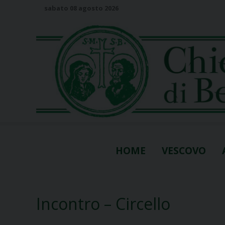
S
sabato 08 agosto 2026
k
i
p
t
o
c
o
n
t
e
n
HOME
VESCOVO
t
Incontro – Circello