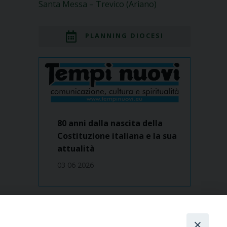
Santa Messa – Trevico (Ariano)
PLANNING DIOCESI
80 anni dalla nascita della
Costituzione italiana e la sua
attualità
03 06 2026
Dove siamo
contatti