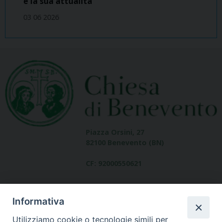
e la sua attualità
03 06 2026
Piazza Orsini, 27
82100 Benevento (BN)
CF: 92000550621
Informativa
Utilizziamo cookie o tecnologie simili per