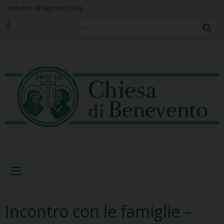
S
sabato 08 agosto 2026
k
i
Cerca
p
t
o
c
o
n
t
e
n
t
Menu
Incontro con le famiglie –