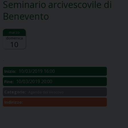
Seminario arcivescovile di
Benevento
domenica
10
Descrizione:
.
10/03/2019 16:00
Inizio:
10/03/2019 20:00
Fine:
Categorie:
Agenda del Vescovo
Indirizzo: