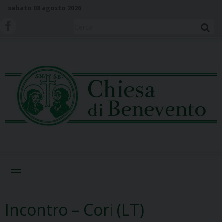
S
sabato 08 agosto 2026
k
i
Cerca
p
t
o
c
o
n
t
e
n
t
Menu
Incontro – Cori (LT)