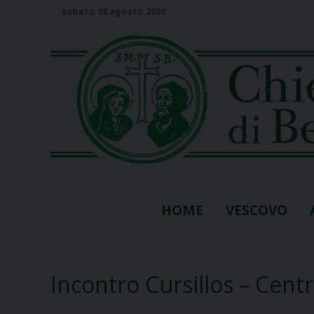
S
sabato 08 agosto 2026
k
i
p
t
o
c
o
n
t
e
n
HOME
VESCOVO
t
Incontro Cursillos – Cent