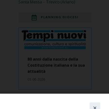
Santa Messa – Trevico (Ariano)
PLANNING DIOCESI
80 anni dalla nascita della
Costituzione italiana e la sua
attualità
03 06 2026
Dove siamo
contatti