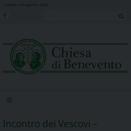
S
sabato 08 agosto 2026
k
i
Cerca
p
t
o
c
o
n
t
e
n
t
Menu
Incontro dei Vescovi –