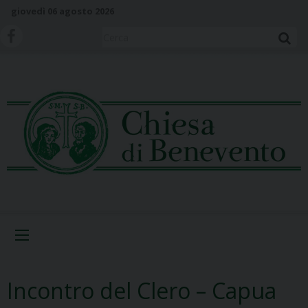
S
giovedì 06 agosto 2026
k
i
Cerca
p
t
o
c
o
n
t
e
n
t
Menu
Incontro del Clero – Capua