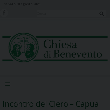
S
sabato 08 agosto 2026
k
i
Cerca
p
t
o
c
o
n
t
e
n
t
Menu
Incontro del Clero – Capua