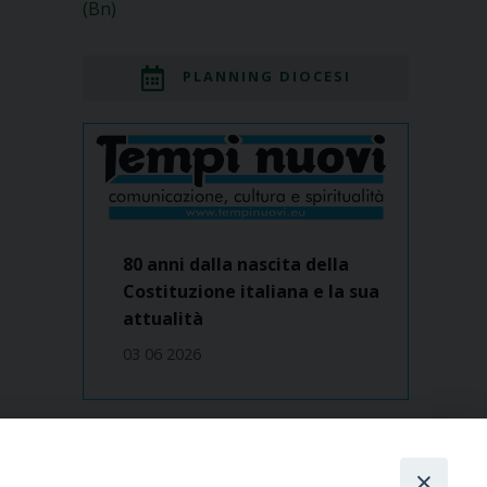
(Bn)
PLANNING DIOCESI
80 anni dalla nascita della
Costituzione italiana e la sua
attualità
03 06 2026
Dove siamo
contatti