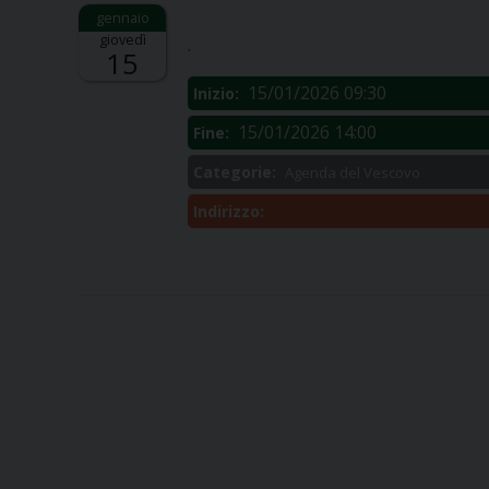
Descrizione:
giovedì
.
15
15/01/2026 09:30
Inizio:
15/01/2026 14:00
Fine:
Categorie:
Agenda del Vescovo
Indirizzo: