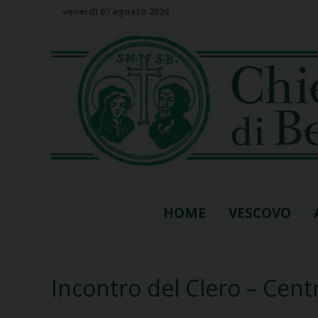
S
venerdì 07 agosto 2026
k
i
p
t
o
c
o
n
t
e
n
HOME
VESCOVO
t
Incontro del Clero – Cent