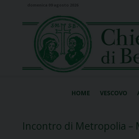
S
domenica 09 agosto 2026
k
i
p
t
o
c
o
n
t
e
n
HOME
VESCOVO
t
Incontro di Metropolia –