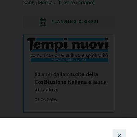
Santa Messa – Trevico (Ariano)
PLANNING DIOCESI
80 anni dalla nascita della
Costituzione italiana e la sua
attualità
03 06 2026
Dove siamo
contatti