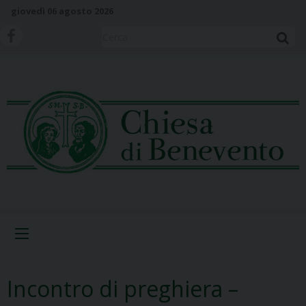
S
giovedì 06 agosto 2026
k
i
Cerca
p
t
o
c
o
n
t
e
n
t
Menu
Incontro di preghiera –