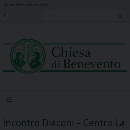
S
giovedì 06 agosto 2026
k
i
Cerca
p
t
o
c
o
n
t
e
n
t
Menu
Incontro Diaconi – Centro La