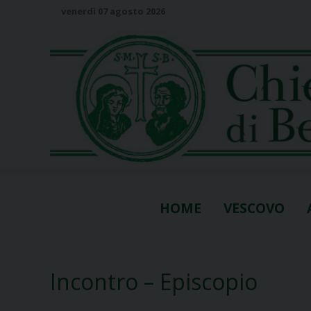
S
venerdì 07 agosto 2026
k
i
p
t
o
c
o
n
t
e
n
HOME
VESCOVO
t
Incontro – Episcopio