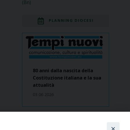
(Bn)
PLANNING DIOCESI
80 anni dalla nascita della
Costituzione italiana e la sua
attualità
03 06 2026
Dove siamo
contatti