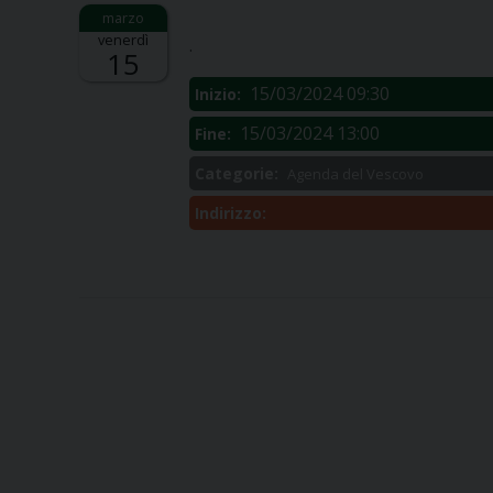
Descrizione:
venerdì
.
15
15/03/2024 09:30
Inizio:
15/03/2024 13:00
Fine:
Categorie:
Agenda del Vescovo
Indirizzo: