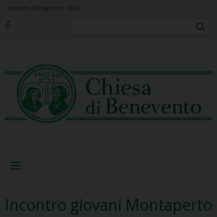
S
sabato 08 agosto 2026
k
i
Cerca
p
t
o
c
o
n
t
e
n
t
Menu
Incontro giovani Montaperto