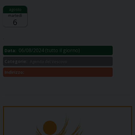
martedì
6
Descrizione:
.
06/08/2024
(tutto il giorno)
Data:
Categorie:
Agenda del Vescovo
Indirizzo: