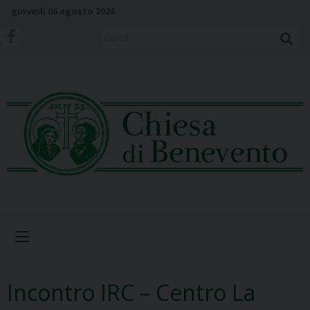
S
giovedì 06 agosto 2026
k
i
Cerca
p
t
o
c
o
n
t
e
n
t
Menu
Incontro IRC – Centro La