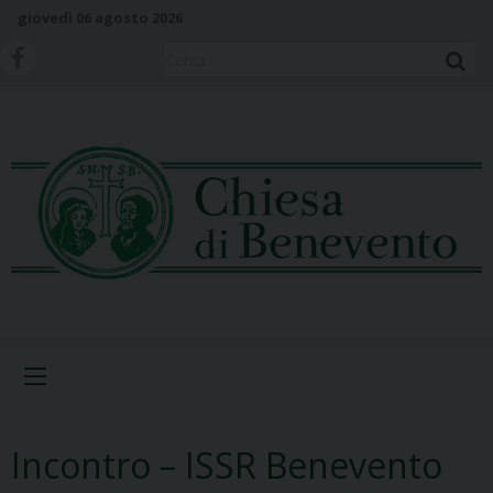
S
giovedì 06 agosto 2026
k
i
Cerca
p
t
o
c
o
n
t
e
n
t
Menu
Incontro – ISSR Benevento