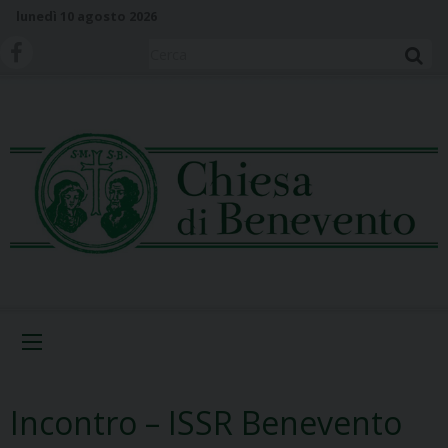
S
lunedì 10 agosto 2026
k
i
Cerca
p
t
o
c
o
n
t
e
n
t
Menu
Incontro – ISSR Benevento