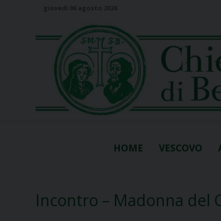
S
giovedì 06 agosto 2026
k
i
p
t
o
c
o
n
t
e
n
HOME
VESCOVO
t
Incontro – Madonna del 