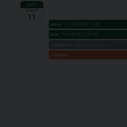
Descrizione:
venerdì
.
11
11/04/2025 19:00
Inizio:
11/04/2025 21:00
Fine:
Categorie:
Agenda del Vescovo
Indirizzo: