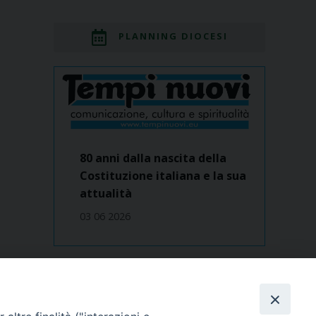
PLANNING DIOCESI
80 anni dalla nascita della
Costituzione italiana e la sua
attualità
03 06 2026
Dove siamo
contatti