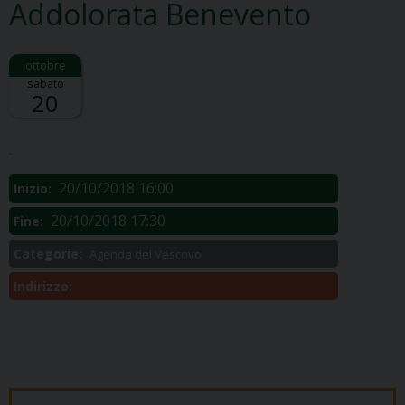
Addolorata Benevento
sabato
20
Descrizione:
.
20/10/2018 16:00
Inizio:
20/10/2018 17:30
Fine:
Categorie:
Agenda del Vescovo
Indirizzo: