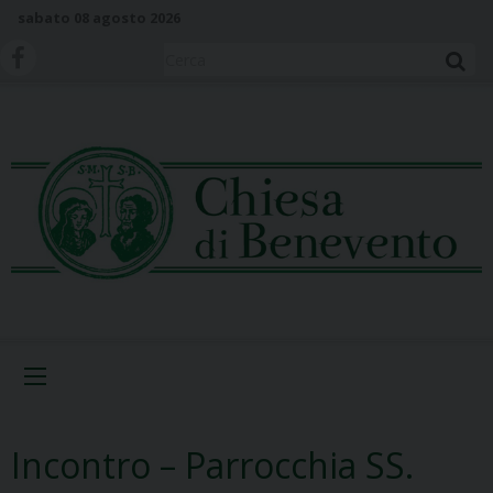
S
sabato 08 agosto 2026
k
i
Cerca
p
t
o
c
o
n
t
e
n
t
Menu
Incontro – Parrocchia SS.