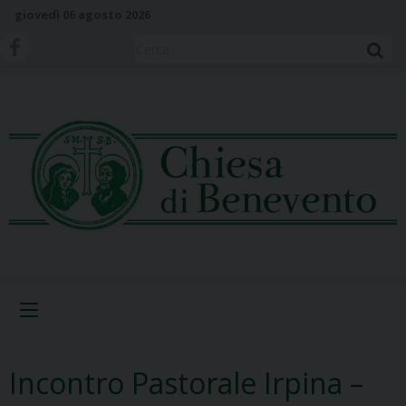
S
giovedì 06 agosto 2026
k
i
Cerca
p
t
o
c
o
n
t
e
n
t
Menu
Incontro Pastorale Irpina –