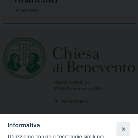
e la sua attualità
03 06 2026
Piazza Orsini, 27
82100 Benevento (BN)
CF: 92000550621
Informativa
Utilizziamo cookie o tecnologie simili per