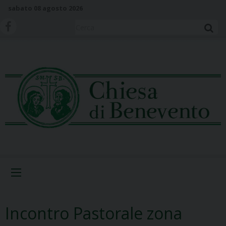
S
sabato 08 agosto 2026
k
i
Cerca
p
t
o
c
o
n
t
e
n
t
Menu
Incontro Pastorale zona