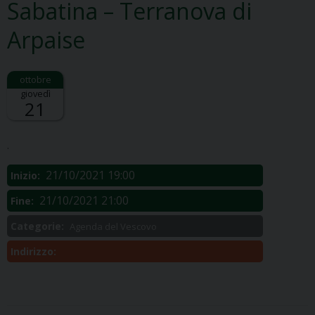
Sabatina – Terranova di
Arpaise
giovedì
21
Descrizione:
.
21/10/2021 19:00
Inizio:
21/10/2021 21:00
Fine:
Categorie:
Agenda del Vescovo
Indirizzo: