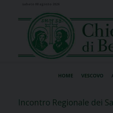
S
sabato 08 agosto 2026
k
i
p
t
o
c
o
n
t
e
n
HOME
VESCOVO
t
Incontro Regionale dei S