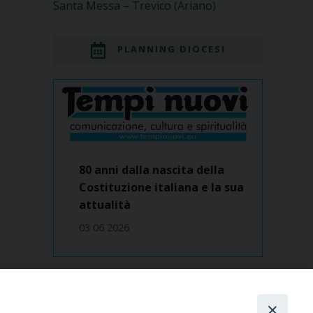
Santa Messa – Trevico (Ariano)
PLANNING DIOCESI
80 anni dalla nascita della
Costituzione italiana e la sua
attualità
03 06 2026
Dove siamo
contatti