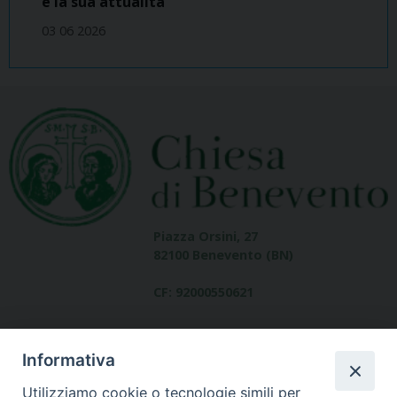
e la sua attualità
03 06 2026
Piazza Orsini, 27
82100 Benevento (BN)
CF: 92000550621
Informativa
Utilizziamo cookie o tecnologie simili per