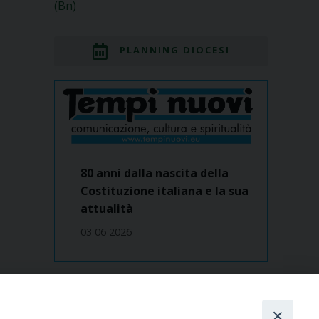
(Bn)
PLANNING DIOCESI
80 anni dalla nascita della
Costituzione italiana e la sua
attualità
03 06 2026
Dove siamo
contatti