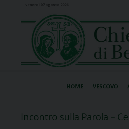
S
venerdì 07 agosto 2026
k
i
p
t
o
c
o
n
t
e
n
HOME
VESCOVO
t
Incontro sulla Parola – C