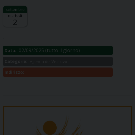
martedì
2
Descrizione:
.
02/09/2025
(tutto il giorno)
Data:
Categorie:
Agenda del Vescovo
Indirizzo: