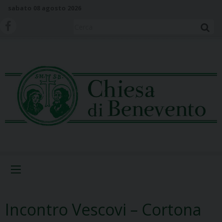
S
sabato 08 agosto 2026
k
i
Cerca
p
t
o
c
o
n
t
e
n
t
Menu
Incontro Vescovi – Cortona