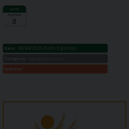
martedì
8
Descrizione:
.
08/04/2025
(tutto il giorno)
Data:
Categorie:
Agenda del Vescovo
Indirizzo: