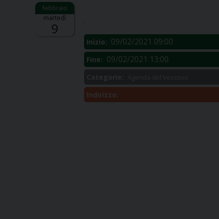
Descrizione:
martedì
.
9
09/02/2021 09:00
Inizio:
09/02/2021 13:00
Fine:
Categorie:
Agenda del Vescovo
Indirizzo: