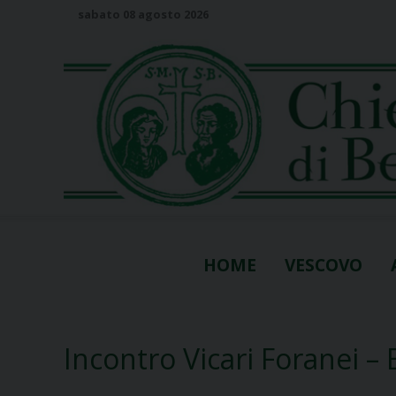
S
sabato 08 agosto 2026
k
i
p
t
o
c
o
n
t
e
n
HOME
VESCOVO
t
Incontro Vicari Foranei – 