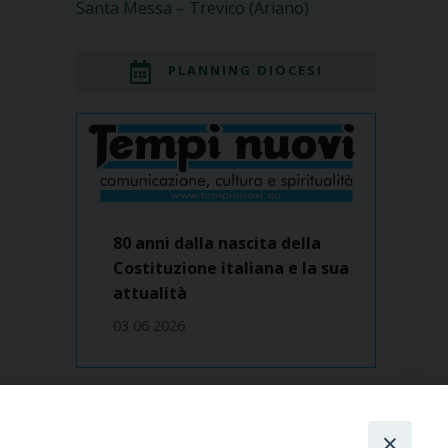
Santa Messa – Trevico (Ariano)
PLANNING DIOCESI
80 anni dalla nascita della
Costituzione italiana e la sua
attualità
03 06 2026
Dove siamo
contatti