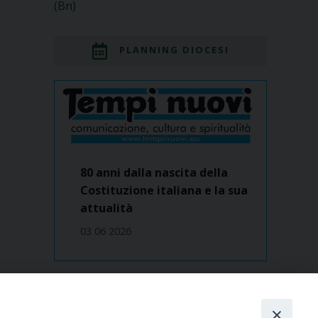
(Bn)
PLANNING DIOCESI
80 anni dalla nascita della
Costituzione italiana e la sua
attualità
03 06 2026
Dove siamo
contatti