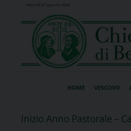
S
venerdì 07 agosto 2026
k
i
p
t
o
c
o
n
t
e
n
HOME
VESCOVO
t
Inizio Anno Pastorale – C