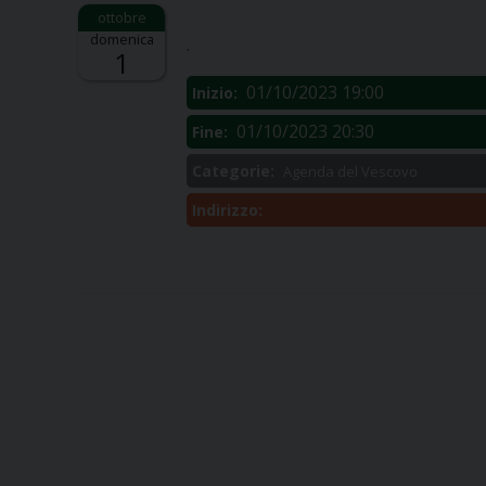
Descrizione:
domenica
.
1
01/10/2023 19:00
Inizio:
01/10/2023 20:30
Fine:
Categorie:
Agenda del Vescovo
Indirizzo: