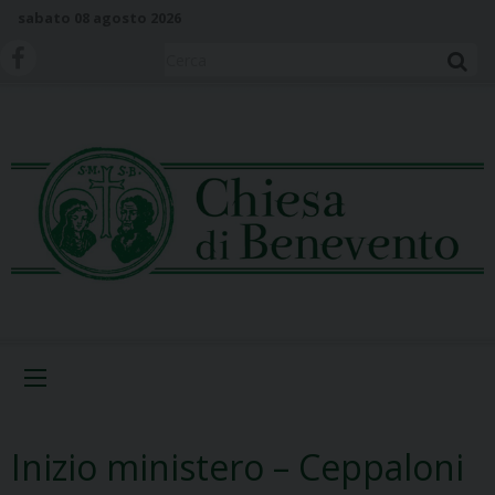
S
sabato 08 agosto 2026
k
i
Cerca
p
t
o
c
o
n
t
e
n
t
Menu
Inizio ministero – Ceppaloni