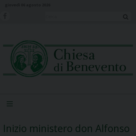
S
giovedì 06 agosto 2026
k
i
Cerca
p
t
o
c
o
n
t
e
n
t
Menu
Inizio ministero don Alfonso