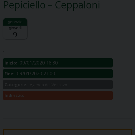
Pepiciello – Ceppaloni
giovedì
9
Descrizione:
.
09/01/2020 18:30
Inizio:
09/01/2020 21:00
Fine:
Categorie:
Agenda del Vescovo
Indirizzo: