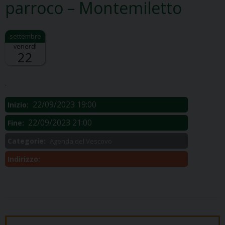
parroco – Montemiletto
venerdì
22
Descrizione:
.
22/09/2023 19:00
Inizio:
22/09/2023 21:00
Fine:
Categorie:
Agenda del Vescovo
Indirizzo: