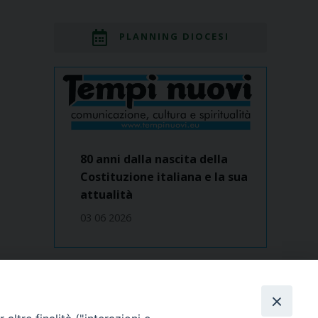
PLANNING DIOCESI
80 anni dalla nascita della
Costituzione italiana e la sua
attualità
03 06 2026
Dove siamo
contatti