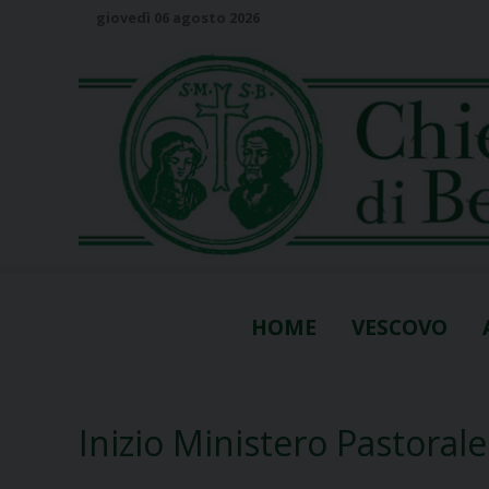
S
giovedì 06 agosto 2026
k
i
p
t
o
c
o
n
t
e
n
HOME
VESCOVO
t
Inizio Ministero Pastoral