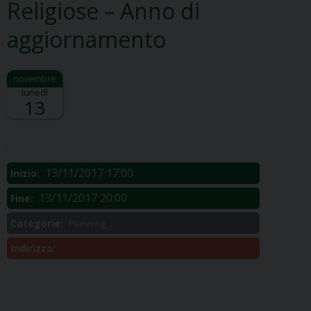
Religiose – Anno di
aggiornamento
lunedì
13
Descrizione:
.
13/11/2017 17:00
Inizio:
13/11/2017 20:00
Fine:
Categorie:
Planning
Indirizzo: