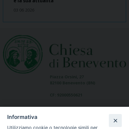
e la sua attualità
03 06 2026
Piazza Orsini, 27
82100 Benevento (BN)
CF: 92000550621
Informativa
Utilizziamo cookie o tecnologie simili per