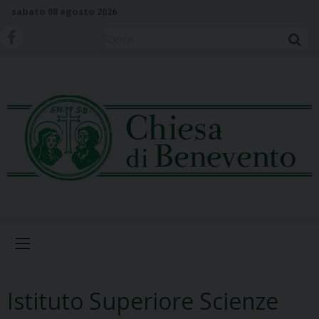
S
sabato 08 agosto 2026
k
i
Cerca
p
t
o
c
o
n
t
e
n
t
Menu
Istituto Superiore Scienze