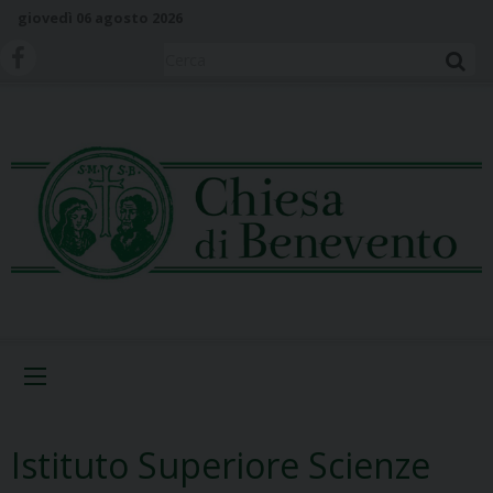
S
giovedì 06 agosto 2026
k
i
Cerca
p
t
o
c
o
n
t
e
n
t
Menu
Istituto Superiore Scienze