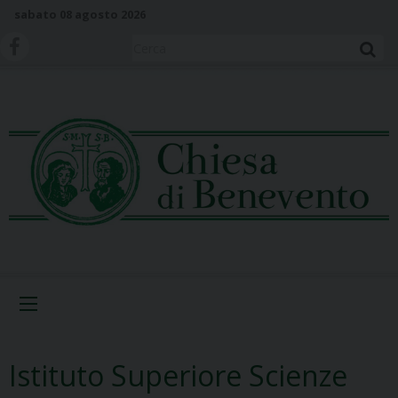
S
sabato 08 agosto 2026
k
i
Cerca
p
t
o
c
o
n
t
e
n
t
Menu
Istituto Superiore Scienze