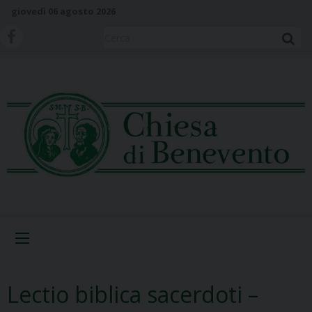
S
giovedì 06 agosto 2026
k
i
Cerca
p
t
o
c
o
n
t
e
n
t
Menu
Lectio biblica sacerdoti –