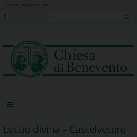
S
sabato 08 agosto 2026
k
i
Cerca
p
t
o
c
o
n
t
e
n
t
Menu
Lectio divina – Castelvetere