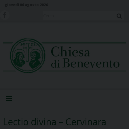
S
giovedì 06 agosto 2026
k
i
Cerca
p
t
o
c
o
n
t
e
n
t
Menu
Lectio divina – Cervinara