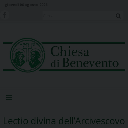
S
giovedì 06 agosto 2026
k
i
Cerca
p
t
o
c
o
n
t
e
n
t
Menu
Lectio divina dell’Arcivescovo