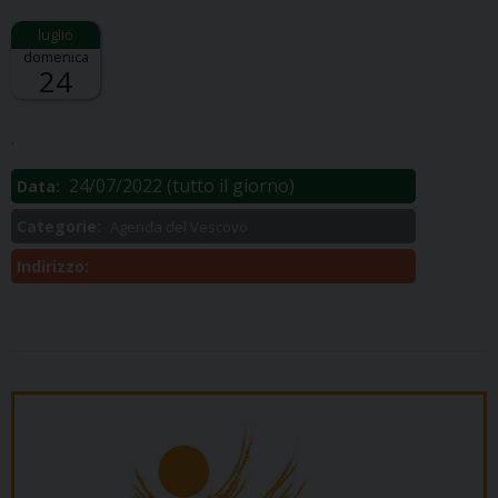
domenica
24
Descrizione:
.
24/07/2022
(tutto il giorno)
Data:
Categorie:
Agenda del Vescovo
Indirizzo: