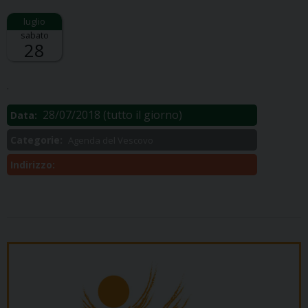
sabato
28
Descrizione:
.
28/07/2018
(tutto il giorno)
Data:
Categorie:
Agenda del Vescovo
Indirizzo: