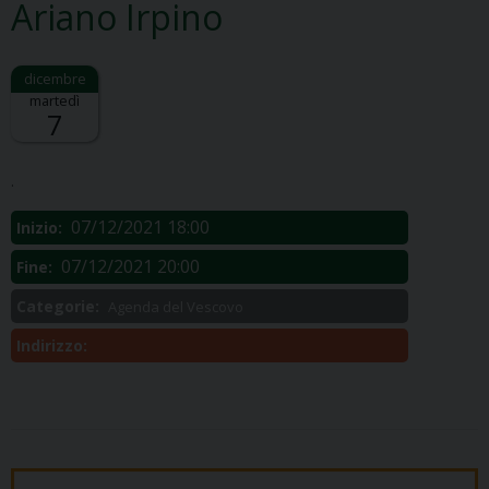
Ariano Irpino
martedì
7
Descrizione:
.
07/12/2021 18:00
Inizio:
07/12/2021 20:00
Fine:
Categorie:
Agenda del Vescovo
Indirizzo: