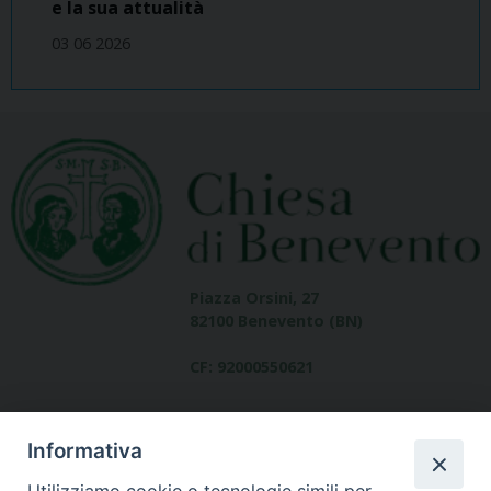
e la sua attualità
03 06 2026
Piazza Orsini, 27
82100 Benevento (BN)
CF: 92000550621
Informativa