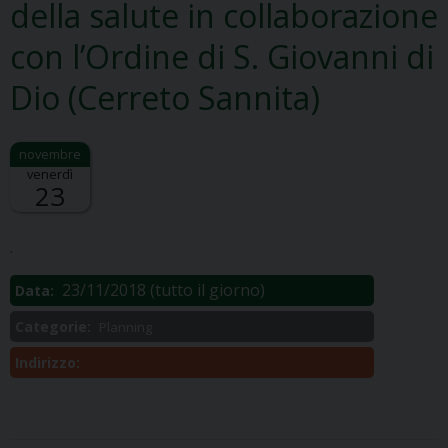
della salute in collaborazione
con l’Ordine di S. Giovanni di
Dio (Cerreto Sannita)
venerdì
23
Descrizione:
.
23/11/2018
(tutto il giorno)
Data:
Categorie:
Planning
Indirizzo: