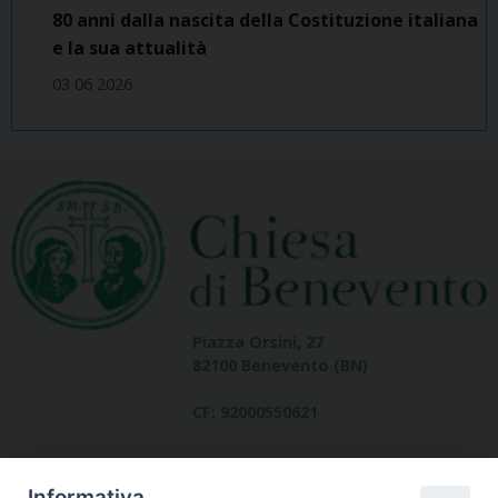
80 anni dalla nascita della Costituzione italiana
e la sua attualità
03 06 2026
Piazza Orsini, 27
82100 Benevento (BN)
CF: 92000550621
Informativa