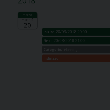
2018
Descrizione:
martedì
.
20
20/03/2018 20:00
Inizio:
20/03/2018 21:00
Fine:
Categorie:
Planning
Indirizzo: