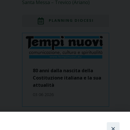
Santa Messa – Trevico (Ariano)
PLANNING DIOCESI
80 anni dalla nascita della
Costituzione italiana e la sua
attualità
03 06 2026
Dove siamo
contatti