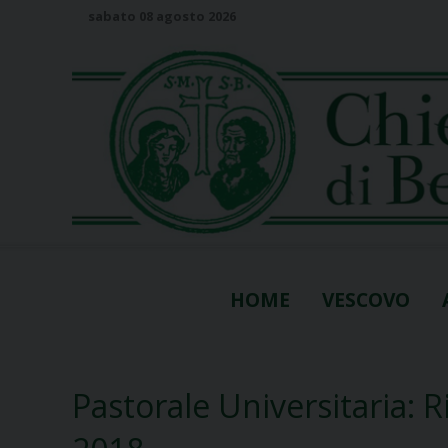
S
sabato 08 agosto 2026
k
i
p
t
o
c
o
n
t
e
n
HOME
VESCOVO
t
Pastorale Universitaria: R