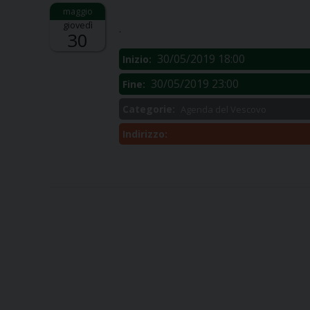
Descrizione:
giovedì
.
30
30/05/2019 18:00
Inizio:
30/05/2019 23:00
Fine:
Categorie:
Agenda del Vescovo
Indirizzo: