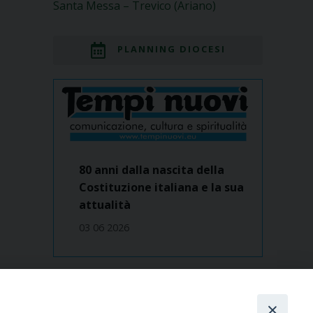
Santa Messa – Trevico (Ariano)
PLANNING DIOCESI
80 anni dalla nascita della
Costituzione italiana e la sua
attualità
03 06 2026
Dove siamo
contatti