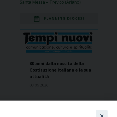
Santa Messa – Trevico (Ariano)
PLANNING DIOCESI
80 anni dalla nascita della
Costituzione italiana e la sua
attualità
03 06 2026
Dove siamo
contatti