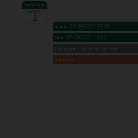
Descrizione:
venerdì
.
3
03/09/2021 17:30
Inizio:
03/09/2021 19:00
Fine:
Categorie:
Agenda del Vescovo
Indirizzo: