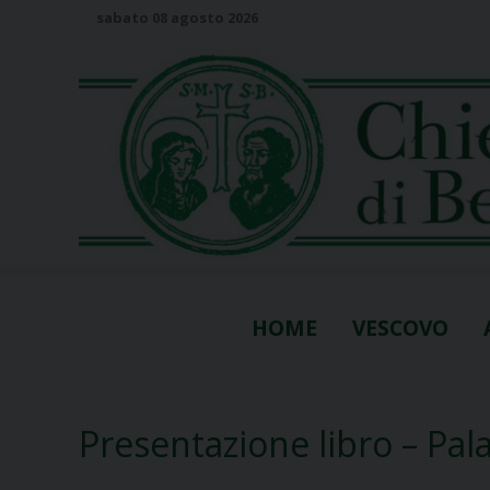
S
sabato 08 agosto 2026
k
i
p
t
o
c
o
n
t
e
n
HOME
VESCOVO
t
Presentazione libro – Pala